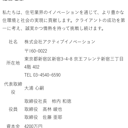
私たちは、住宅業界のイノベーションを通じて、より豊かな
住環境と社会の実現に貢献します。クライアントの成功を第
一に考え、誠実かつ情熱を持って挑戦し続けます。
社名
株式会社アクティブイノベーション
〒160-0022
東京都新宿区新宿3-4-8 京王フレンテ新宿三丁目
所在地
4階 402
TEL 03-4540-6590
代表取締
大浦 心嗣
役
取締役社長
柿内 和徳
役員
取締役
高林 峻也
取締役
佐藤 亜耶
資本金
4200万円