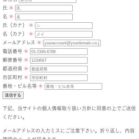
氏
＊
名
＊
氏（カナ）
＊
名（カナ）
＊
メールアドレス
＊
電話番号
＊
郵便番号
＊
都道府県
＊
市区町村
＊
番地・ビル名等
＊
送信する
下記、当サイトの個人情報取り扱い方針に同意の上でご送信
ください。
メールアドレスの入力ミスにご注意下さい。折り返し、内容