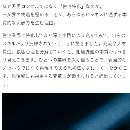
なぜ汎用コンサルではなく『住宅特化』なのか。
一業界の構造を極めることが、あらゆるビジネスに通ずる本
質的な突破力を生む理由。
住宅業界に特化してより深く実践に入り込んでみて、自らの
スキルがより洗練されていくことに驚きました。商流や人材
構造、顧客心理を分解していくと、組織課題の本質がはっき
り見えてきます。ひとつの業界を深く掘ることで、表面的な
ノウハウではなく再現性のある思考法が身につく。だからこ
そ、他領域にも通用する変革力が鍛えられると確信していま
す。