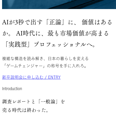
AIが3秒で出す
「正論」に、
価値はある
か。
AI時代に、
最も市場価値が
高まる
「実践型」
プロフェッショナル
へ。
複雑な構造を読み解き、
日本の暮らし
を変える
「ゲームチェンジャー」
の称号を
手に入れろ。
新卒説明会に申し込む / ENTRY
Introduction
調査レポートと
「一般論」
を
売る時代
は終わった。